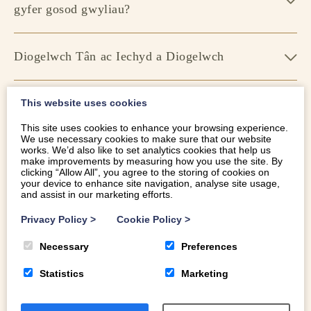
gyfer gosod gwyliau?
Diogelwch Tân ac Iechyd a Diogelwch
A ddylwn i dderbyn gwyliau byr?
This website uses cookies
This site uses cookies to enhance your browsing experience.
We use necessary cookies to make sure that our website
A allaf restru fy eiddo gydag asiantau eraill?
works. We’d also like to set analytics cookies that help us
make improvements by measuring how you use the site. By
clicking “Allow All”, you agree to the storing of cookies on
your device to enhance site navigation, analyse site usage,
and assist in our marketing efforts.
A allaf gael mynediad at y calendr archebu?
Privacy Policy
>
Cookie Policy
>
A oes cyfyngiad ar faint y gallaf ddefnyddio
Necessary
Preferences
fy eiddo?
Statistics
Marketing