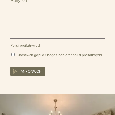
Manylion
Polisi preifatrwydd
E-bostiwch gopi o'r neges hon ataf
polisi preifatrwydd
.
ANFONWCH