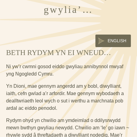
gwylia’…
ENGLISH
BETH RYDYM YN EI WNEUD…
Ni yw’r cwmni gosod eiddo gwyliau annibynnol mwyaf
yng Ngogledd Cymru.
Yn Dioni, mae gennym angerdd am y bobl, diwylliant,
iaith, cefn gwlad a’r arfordir. Mae gennym wybodaeth a
dealltwriaeth leol wych o sut i werthu a marchnata pob
ardal ac eiddo penodol.
Rydym ohyd yn chwilio am ymdeimlad o ddilysrwydd
mewn bwthyn gwyliau newydd. Chwilio am ‘le’ go iawn ~
rhywle sydd â threftadaeth a diwylliant nodedig. Mae’r