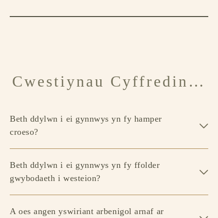
Cwestiynau Cyffredin…
Beth ddylwn i ei gynnwys yn fy hamper
croeso?
Beth ddylwn i ei gynnwys yn fy ffolder
gwybodaeth i westeion?
A oes angen yswiriant arbenigol arnaf ar