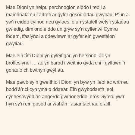
Mae Dioni yn helpu perchnogion eiddo i reoli a
marchnata eu cartrefi ar gyfer gosodiadau gwyliau. P’un a
yw’n eiddo cyfnod neu gyfoes, o un ystafell wely i ystadau
gwledig, dim ond eiddo unigryw sy’n cyflenwi Cymru
fodern, ffasiynol a ddewiswn ar gyfer ein gwesteion
gwyliau.
Mae ein tîm Dioni yn gyfeillgar, yn bersonol ac yn
broffesiynol … ac yn barod i weithio gyda chi i gyflawni’r
gorau o’ch bwthyn gwyliau.
Mae pawb sy’n gweithio i Dioni yn byw yn lleol ac wrth eu
bodd â’r cilcyn yma o ddaear. Ein gwybodaeth leol,
cynhesrwydd ac angerdd gwirioneddol dros Gymru yw’r
hyn sy’n ein gosod ar wahân i asiantaethau eraill.