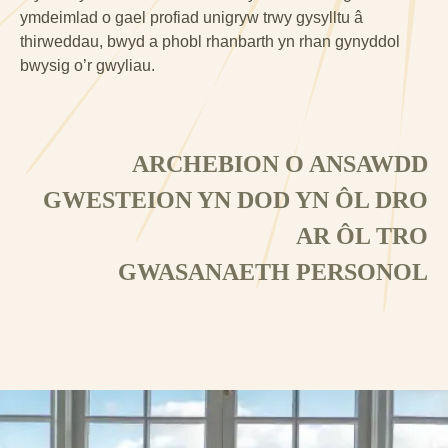
ymdeimlad o gael profiad unigryw trwy gysylltu â
thirweddau, bwyd a phobl rhanbarth yn rhan gynyddol
bwysig o’r gwyliau.
ARCHEBION O ANSAWDD
GWESTEION YN DOD YN ÔL DRO
AR ÔL TRO
GWASANAETH PERSONOL