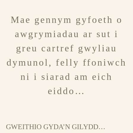
Mae gennym gyfoeth o
awgrymiadau ar sut i
greu cartref gwyliau
dymunol, felly ffoniwch
ni i siarad am eich
eiddo…
GWEITHIO GYDA’N GILYDD…