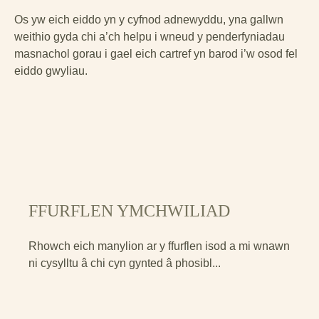
Os yw eich eiddo yn y cyfnod adnewyddu, yna gallwn
weithio gyda chi a’ch helpu i wneud y penderfyniadau
masnachol gorau i gael eich cartref yn barod i’w osod fel
eiddo gwyliau.
FFURFLEN YMCHWILIAD
Rhowch eich manylion ar y ffurflen isod a mi wnawn
ni cysylltu â chi cyn gynted â phosibl...