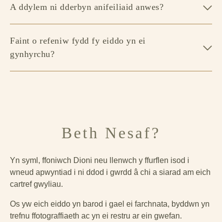
A ddylem ni dderbyn anifeiliaid anwes?
Faint o refeniw fydd fy eiddo yn ei
gynhyrchu?
Beth Nesaf?
Yn syml, ffoniwch Dioni neu llenwch y ffurflen isod i
wneud apwyntiad i ni ddod i gwrdd â chi a siarad am eich
cartref gwyliau.
Os yw eich eiddo yn barod i gael ei farchnata, byddwn yn
trefnu ffotograffiaeth ac yn ei restru ar ein gwefan.