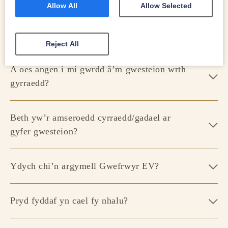
A allaf sefydlu Blaendal Diogelwch?
Allow All
Allow Selected
Ydych chi’n cynnig gwasanaeth rheoli eiddo?
Reject All
A oes angen i mi gwrdd â’m gwesteion wrth
gyrraedd?
Beth yw’r amseroedd cyrraedd/gadael ar
gyfer gwesteion?
Ydych chi’n argymell Gwefrwyr EV?
Pryd fyddaf yn cael fy nhalu?