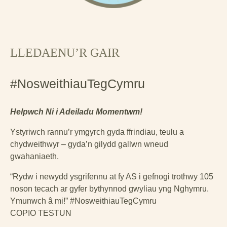
LLEDAENU’R GAIR
#NosweithiauTegCymru
Helpwch Ni i Adeiladu Momentwm!
Ystyriwch rannu’r ymgyrch gyda ffrindiau, teulu a
chydweithwyr – gyda’n gilydd gallwn wneud
gwahaniaeth.
“Rydw i newydd ysgrifennu at fy AS i gefnogi trothwy 105
noson tecach ar gyfer bythynnod gwyliau yng Nghymru.
Ymunwch â mi!” #NosweithiauTegCymru
COPIO TESTUN