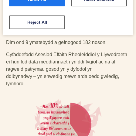
WYDDOCH CHI?
Canfu ymgynghoriad Llywodraeth Cymru ei hun fod y
Reject All
rhan fwyaf o’r ymatebwyr yn cefnogi 105 noson fel trothwy
tecach ac ymarferol.
Dim ond 9 ymatebydd a gefnogodd 182 noson.
Cyfaddefodd Asesiad Effaith Rheoleiddiol y Llywodraeth
ei hun fod data meddiannaeth yn ddiffygiol ac na all
ragweld patrymau gosod yn y dyfodol yn
ddibynadwy – yn enwedig mewn ardaloedd gwledig,
tymhorol.