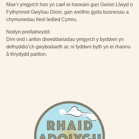
Mae’r ymgyrch hon yn cael ei harwain gan Gwion Llwyd o
Fythynnod Gwyliau Dioni, gan weithio gyda busnesau a
chymunedau lleol ledled Cymru.
Nodyn preifatrwydd:
Dim ond i anfon diweddariadau ymgyrch y byddwn yn
defnyddio’ch gwybodaeth ac ni fyddwn byth yn ei rhannu
â thrydydd partïon.