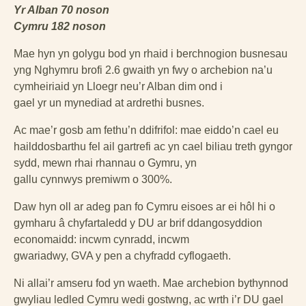
Yr Alban 70 noson
Cymru 182 noson
Mae hyn yn golygu bod yn rhaid i berchnogion busnesau
yng Nghymru brofi 2.6 gwaith yn fwy o archebion na’u
cymheiriaid yn Lloegr neu’r Alban dim ond i
gael yr un mynediad at ardrethi busnes.
Ac mae’r gosb am fethu’n ddifrifol: mae eiddo’n cael eu
hailddosbarthu fel ail gartrefi ac yn cael biliau treth gyngor
sydd, mewn rhai rhannau o Gymru, yn
gallu cynnwys premiwm o 300%.
Daw hyn oll ar adeg pan fo Cymru eisoes ar ei hôl hi o
gymharu â chyfartaledd y DU ar brif ddangosyddion
economaidd: incwm cynradd, incwm
gwariadwy, GVA y pen a chyfradd cyflogaeth.
Ni allai’r amseru fod yn waeth. Mae archebion bythynnod
gwyliau ledled Cymru wedi gostwng, ac wrth i’r DU gael