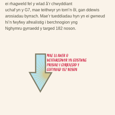
ei rhagweld fel y wlad â’r chwyddiant
uchaf yn y G7, mae teithwyr yn torri’n ôl, gan ddewis
arosiadau byrrach. Mae’r tueddiadau hyn yn ei gwneud
hi’n fwyfwy afrealistig i berchnogion yng
Nghymru gyrraedd y targed 182 noson.