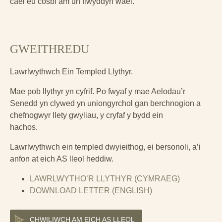
cael eu cosbi am un flwyddyn wael.
GWEITHREDU
Lawrlwythwch Ein Templed Llythyr.
Mae pob llythyr yn cyfrif. Po fwyaf y mae Aelodau’r
Senedd yn clywed yn uniongyrchol gan berchnogion a
chefnogwyr llety gwyliau, y cryfaf y bydd ein
hachos.
Lawrlwythwch ein templed dwyieithog, ei bersonoli, a’i
anfon at eich AS lleol heddiw.
LAWRLWYTHO’R LLYTHYR (CYMRAEG)
DOWNLOAD LETTER (ENGLISH)
CHWILIWCH AM EICH AS LLEOL