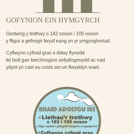
GOFYNION EIN HYMGYRCH
Gostwng y trothwy o 182 noson i 105 noson
y ffigur a gefnogir fwyaf eang yn yr ymgynghoriad.
Cyflwyno cyfnod gras o ddwy flynedd
fel bod gan berchnogion sefydlogrwydd ac nad
ydynt yn cael eu cosbi am un flwyddyn wael.