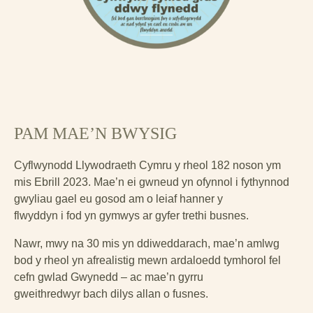
PAM MAE’N BWYSIG
Cyflwynodd Llywodraeth Cymru y rheol 182 noson ym
mis Ebrill 2023. Mae’n ei gwneud yn ofynnol i fythynnod
gwyliau gael eu gosod am o leiaf hanner y
flwyddyn i fod yn gymwys ar gyfer trethi busnes.
Nawr, mwy na 30 mis yn ddiweddarach, mae’n amlwg
bod y rheol yn afrealistig mewn ardaloedd tymhorol fel
cefn gwlad Gwynedd – ac mae’n gyrru
gweithredwyr bach dilys allan o fusnes.