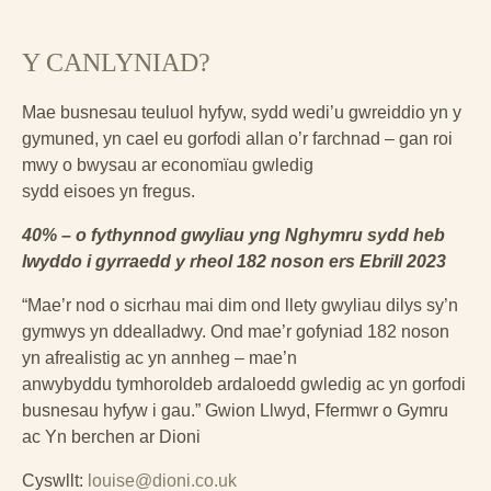
Y CANLYNIAD?
Mae busnesau teuluol hyfyw, sydd wedi’u gwreiddio yn y
gymuned, yn cael eu gorfodi allan o’r farchnad – gan roi
mwy o bwysau ar economïau gwledig
sydd eisoes yn fregus.
40% – o fythynnod gwyliau yng Nghymru sydd heb
lwyddo i gyrraedd y rheol 182 noson ers Ebrill 2023
“Mae’r nod o sicrhau mai dim ond llety gwyliau dilys sy’n
gymwys yn ddealladwy. Ond mae’r gofyniad 182 noson
yn afrealistig ac yn annheg – mae’n
anwybyddu tymhoroldeb ardaloedd gwledig ac yn gorfodi
busnesau hyfyw i gau.” Gwion Llwyd, Ffermwr o Gymru
ac Yn berchen ar Dioni
Cyswllt:
louise@dioni.co.uk