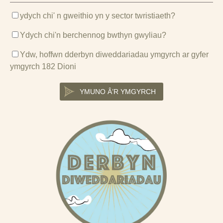
ydych chi' n gweithio yn y sector twristiaeth?
Ydych chi'n berchennog bwthyn gwyliau?
Ydw, hoffwn dderbyn diweddariadau ymgyrch ar gyfer
ymgyrch 182 Dioni
YMUNO Â’R YMGYRCH