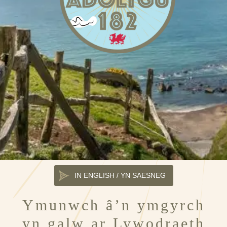
IN ENGLISH / YN SAESNEG
Ymunwch â’n ymgyrch
yn galw ar Lywodraeth