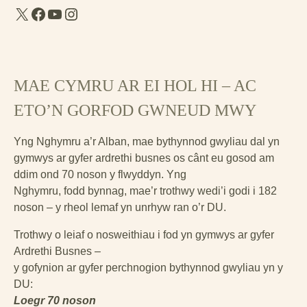
X
Facebook
YouTube
Instagram
MAE CYMRU AR EI HOL HI – AC
ETO’N GORFOD GWNEUD MWY
Yng Nghymru a’r Alban, mae bythynnod gwyliau dal yn
gymwys ar gyfer ardrethi busnes os cânt eu gosod am
ddim ond 70 noson y flwyddyn. Yng
Nghymru, fodd bynnag, mae’r trothwy wedi’i godi i 182
noson – y rheol lemaf yn unrhyw ran o’r DU.
Trothwy o leiaf o nosweithiau i fod yn gymwys ar gyfer
Ardrethi Busnes –
y gofynion ar gyfer perchnogion bythynnod gwyliau yn y
DU:
Loegr 70 noson