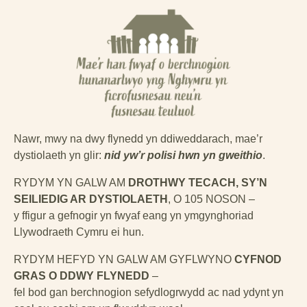
Nawr, mwy na dwy flynedd yn ddiweddarach, mae’r
dystiolaeth yn glir:
nid yw’r polisi hwn yn gweithio
.
RYDYM YN GALW AM
DROTHWY TECACH, SY’N
SEILIEDIG AR DYSTIOLAETH
, O 105 NOSON –
y ffigur a gefnogir yn fwyaf eang yn ymgynghoriad
Llywodraeth Cymru ei hun.
RYDYM HEFYD YN GALW AM GYFLWYNO
CYFNOD
GRAS O DDWY FLYNEDD
–
fel bod gan berchnogion sefydlogrwydd ac nad ydynt yn