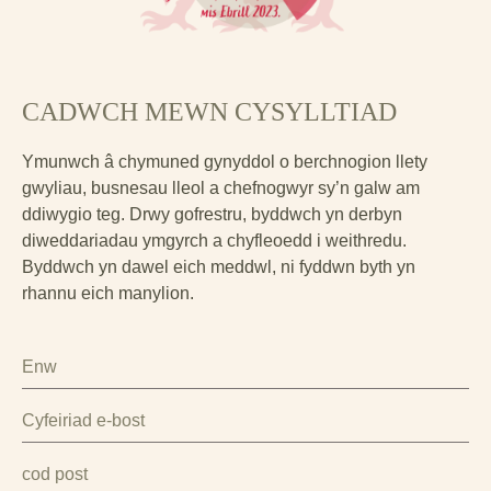
CADWCH MEWN CYSYLLTIAD
Ymunwch â chymuned gynyddol o berchnogion llety
gwyliau, busnesau lleol a chefnogwyr sy’n galw am
ddiwygio teg. Drwy gofrestru, byddwch yn derbyn
diweddariadau ymgyrch a chyfleoedd i weithredu.
Byddwch yn dawel eich meddwl, ni fyddwn byth yn
rhannu eich manylion.