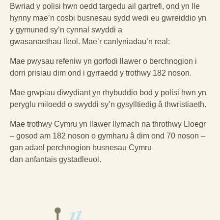
Bwriad y polisi hwn oedd targedu ail gartrefi, ond yn lle
hynny mae’n cosbi busnesau sydd wedi eu gwreiddio yn
y gymuned sy’n cynnal swyddi a
gwasanaethau lleol. Mae’r canlyniadau’n real:
Mae pwysau refeniw yn gorfodi llawer o berchnogion i
dorri prisiau dim ond i gyrraedd y trothwy 182 noson.
Mae grwpiau diwydiant yn rhybuddio bod y polisi hwn yn
peryglu miloedd o swyddi sy’n gysylltiedig â thwristiaeth.
Mae trothwy Cymru yn llawer llymach na throthwy Lloegr
– gosod am 182 noson o gymharu â dim ond 70 noson –
gan adael perchnogion busnesau Cymru
dan anfantais gystadleuol.